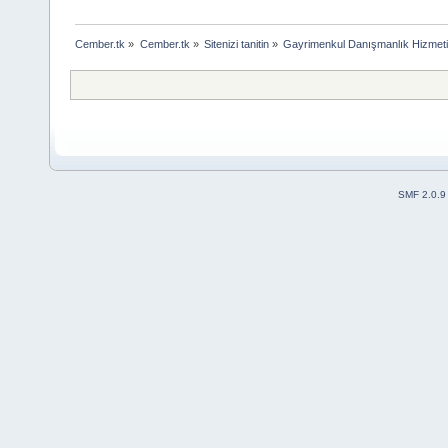
Cember.tk
»
Cember.tk
»
Sitenizi tanitin
»
Gayrimenkul Danışmanlık Hizmet
SMF 2.0.9