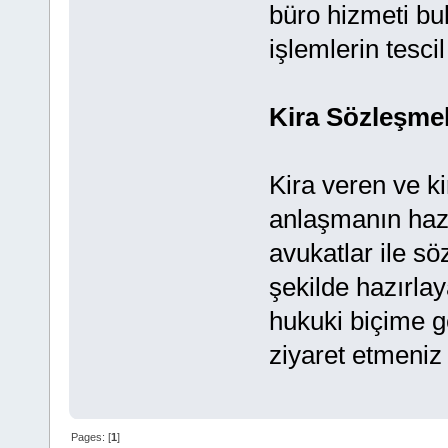
büro hizmeti bul
işlemlerin tesci
Kira Sözleşmel
Kira veren ve k
anlaşmanın haz
avukatlar ile s
şekilde hazırlay
hukuki biçime ge
ziyaret etmeniz 
Pages: [
1
]