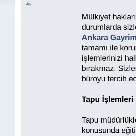
Mülkiyet haklar
durumlarda sizl
Ankara Gayri
tamamı ile koru
işlemlerinizi h
bırakmaz. Sizle
büroyu tercih ed
Tapu İşlemleri
Tapu müdürlükle
konusunda eğitim