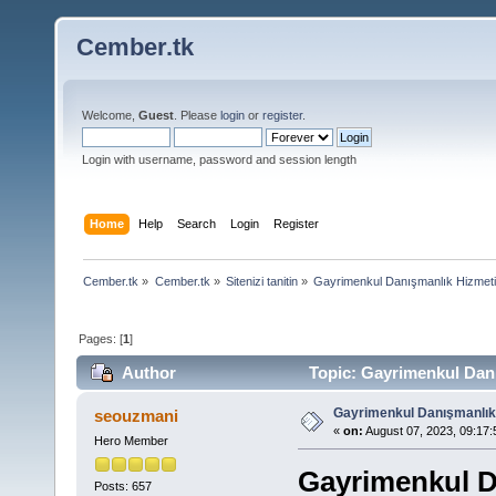
Cember.tk
Welcome,
Guest
. Please
login
or
register
.
Login with username, password and session length
Home
Help
Search
Login
Register
Cember.tk
»
Cember.tk
»
Sitenizi tanitin
»
Gayrimenkul Danışmanlık Hizmet
Pages: [
1
]
Author
Topic: Gayrimenkul Danı
Gayrimenkul Danışmanlık
seouzmani
«
on:
August 07, 2023, 09:17:
Hero Member
Gayrimenkul D
Posts: 657