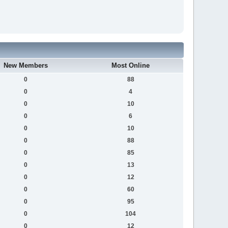
New Members
Most Online
0
88
0
4
0
10
0
6
0
10
0
88
0
85
0
13
0
12
0
60
0
95
0
104
0
12