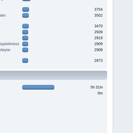
3754
tını
3502
3470
2939
2919
üşebilirsiniz
2909
etaylar
2908
2873
5h 31m
0m