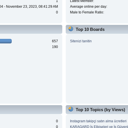
1
Latest Member:
04 - November 23, 2023, 08:41:29 AM
Average online per day:
0
Male to Female Ratio:
Top 10 Boards
657
Sitenizi tanitin
190
Top 10 Topics (by Views)
0
Instagram takipçi satın alma ücretleri
0
KARAGARD İş Elbiseleri ve İş Güvenl