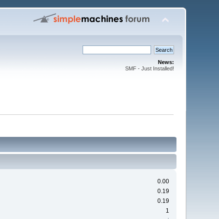
News:
SMF - Just Installed!
0.00
0.19
0.19
1