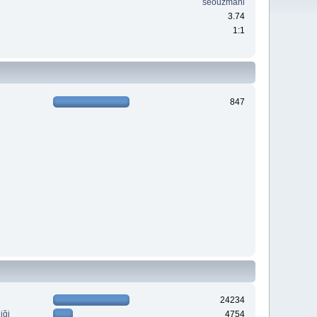
seouzmani
3.74
1:1
847
24234
iği
4754