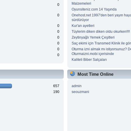
Malzemeleri
0
Oyunsiteniz.com 14 Yaşında
0
Onehost.net 1997'den beri yayın haya
sürdürüyor
0
Kur'an ayetleri
0
Tüylerim diken diken oldu okurken!!!!
0
Zeytinyağlı Yemek Çeşitleri
0
Saç ekimi için Transmed Klinik ile gör
0
Oturma izni almak mı istiyorsunuz? D
Oturmaizni.mobi içerisinde
0
Kaliteli Biber Salçaları
Most Time Online
657
admin
190
seouzmani