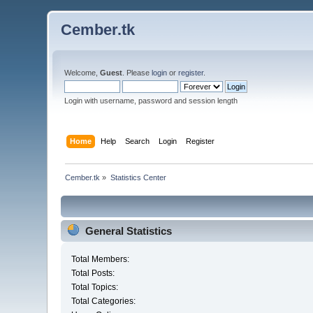
Cember.tk
Welcome,
Guest
. Please
login
or
register
.
Login with username, password and session length
Home
Help
Search
Login
Register
Cember.tk
»
Statistics Center
General Statistics
Total Members:
Total Posts:
Total Topics:
Total Categories: