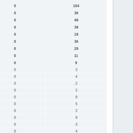
0
104
0
36
0
49
0
38
0
19
0
36
0
29
0
11
0
9
0
3
0
4
0
2
0
2
0
9
0
5
0
2
0
9
0
3
0
4