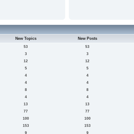
New Topics
New Posts
53
53
3
3
12
12
5
5
4
4
4
4
8
8
4
4
13
13
77
77
100
100
153
153
9
9